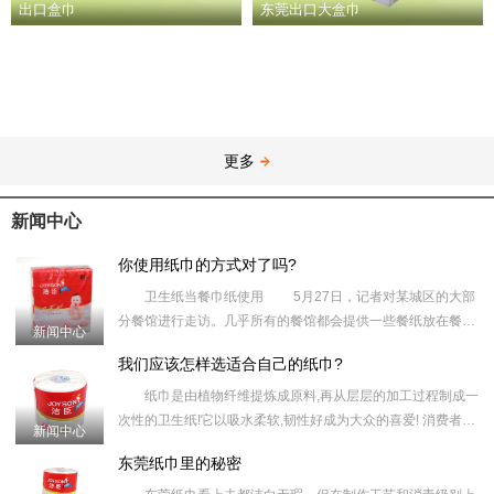
出口盒巾
东莞出口大盒巾
更多
新闻中心
你使用纸巾的方式对了吗?
卫生纸当餐巾纸使用 5月27日，记者对某城区的大部
分餐馆进行走访。几乎所有的餐馆都会提供一些餐纸放在餐桌
新闻中心
上，但这些纸巾大多质地粗糙，在使用过程中会掉粉尘。
我们应该怎样选适合自己的纸巾?
记者走访发
纸巾是由植物纤维提炼成原料,再从层层的加工过程制成一
次性的卫生纸!它以吸水柔软,韧性好成为大众的喜爱! 消费者选
新闻中心
购产品可以从以下几个方面考虑： 1,选择中大型企业,选
东莞纸巾里的秘密
择具